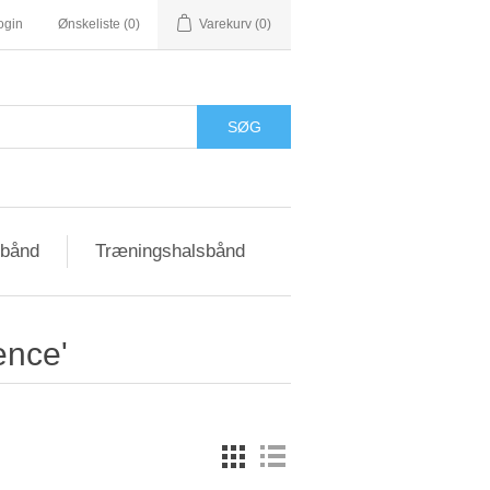
ogin
Ønskeliste
(0)
Varekurv
(0)
sbånd
Træningshalsbånd
ence'