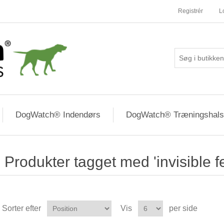
Registrér
L
DogWatch® Indendørs
DogWatch® Træningshal
Produkter tagget med 'invisible f
Sorter efter
Vis
per side