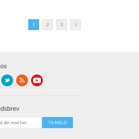
1
2
3
 os
dsbrev