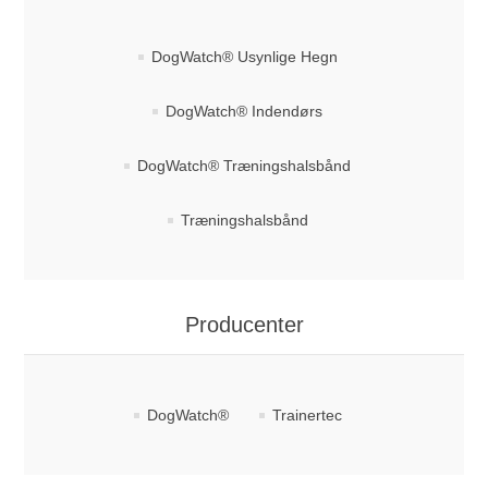
DogWatch® Usynlige Hegn
DogWatch® Indendørs
DogWatch® Træningshalsbånd
Træningshalsbånd
Producenter
DogWatch®
Trainertec