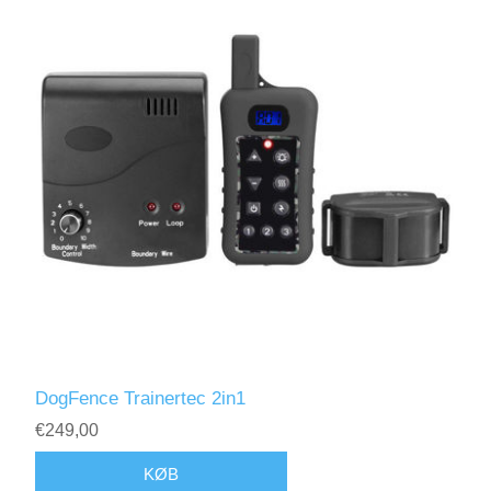
DogFence Trainertec 2in1
€249,00